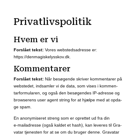
Privatlivspolitik
Hvem er vi
For­slå­et tekst:
Vores web­s­teds­adres­se er:
https://denmagiskelysskov.dk.
Kommentarer
For­slå­et tekst:
Når besø­gen­de skri­ver kom­men­ta­rer på
web­s­te­det, ind­sam­ler vi de data, som vises i kom­men­
tar­for­mu­la­ren, og også den besø­gen­des IP-adres­se og
brow­se­rens user agent string for at hjæl­pe med at opda­
ge spam.
En ano­ny­mi­se­ret streng som er opret­tet ud fra din
e‑mailadresse (også kal­det et hash), kan leve­res til Gra­
va­tar tje­ne­sten for at se om du bru­ger den­ne. Gra­va­tar