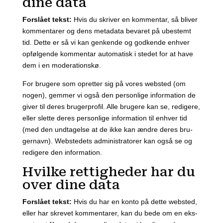
dine data
For­slå­et tekst:
Hvis du skri­ver en kom­men­tar, så bli­ver
kom­men­ta­rer og dens meta­da­ta beva­ret på ube­stemt
tid. Det­te er så vi kan gen­ken­de og god­ken­de enhver
opføl­gen­de kom­men­tar auto­ma­tisk i ste­det for at have
dem i en mode­ra­tions­kø.
For bru­ge­re som opret­ter sig på vores web­s­ted (om
nogen), gem­mer vi også den per­son­li­ge infor­ma­tion de
giver til deres bru­ger­pro­fil. Alle bru­ge­re kan se, redi­ge­re,
eller slet­te deres per­son­li­ge infor­ma­tion til enhver tid
(med den und­ta­gel­se at de ikke kan ændre deres bru­
ger­navn). Web­s­te­dets admi­ni­stra­to­rer kan også se og
redi­ge­re den infor­ma­tion.
Hvilke rettigheder har du
over dine data
For­slå­et tekst:
Hvis du har en kon­to på det­te web­s­ted,
eller har skre­vet kom­men­ta­rer, kan du bede om en eks­