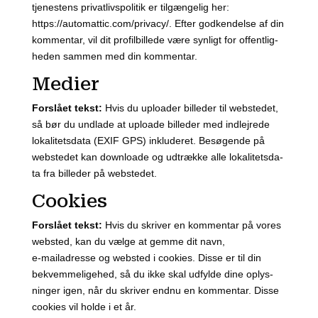
tje­ne­stens pri­vat­livspo­li­tik er til­gæn­ge­lig her:
https://automattic.com/privacy/. Efter god­ken­del­se af din
kom­men­tar, vil dit pro­fil­bil­le­de være syn­ligt for offent­lig­
he­den sam­men med din kom­men­tar.
Medier
For­slå­et tekst:
Hvis du uplo­a­der bil­le­der til web­s­te­det,
så bør du und­la­de at uplo­a­de bil­le­der med ind­lej­re­de
loka­li­tets­da­ta (EXIF GPS) inklu­de­ret. Besø­gen­de på
web­s­te­det kan down­lo­a­de og udtræk­ke alle loka­li­tets­da­
ta fra bil­le­der på web­s­te­det.
Cookies
For­slå­et tekst:
Hvis du skri­ver en kom­men­tar på vores
web­s­ted, kan du væl­ge at gem­me dit navn,
e‑mailadresse og web­s­ted i cook­i­es. Dis­se er til din
bekvem­me­li­ge­hed, så du ikke skal udfyl­de dine oplys­
nin­ger igen, når du skri­ver end­nu en kom­men­tar. Dis­se
cook­i­es vil hol­de i et år.