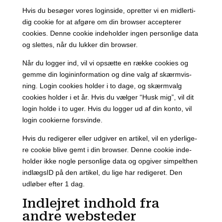
Hvis du besø­ger vores login­si­de, opret­ter vi en mid­ler­ti­
dig cook­ie for at afgø­re om din brow­ser accep­te­rer
cook­i­es. Den­ne cook­ie inde­hol­der ingen per­son­li­ge data
og slet­tes, når du luk­ker din brow­ser.
Når du log­ger ind, vil vi opsæt­te en ræk­ke cook­i­es og
gem­me din logi­n­in­for­ma­tion og dine valg af skærm­vis­
ning. Login cook­i­es hol­der i to dage, og skærmvalg
cook­i­es hol­der i et år. Hvis du væl­ger “Husk mig”, vil dit
login hol­de i to uger. Hvis du log­ger ud af din kon­to, vil
login cook­i­er­ne for­svin­de.
Hvis du redi­ge­rer eller udgi­ver en arti­kel, vil en yder­li­ge­
re cook­ie bli­ve gemt i din brow­ser. Den­ne cook­ie inde­
hol­der ikke nog­le per­son­li­ge data og opgi­ver sim­pelt­hen
ind­lægs­ID på den arti­kel, du lige har redi­ge­ret. Den
udlø­ber efter 1 dag.
Indlejret indhold fra
andre websteder