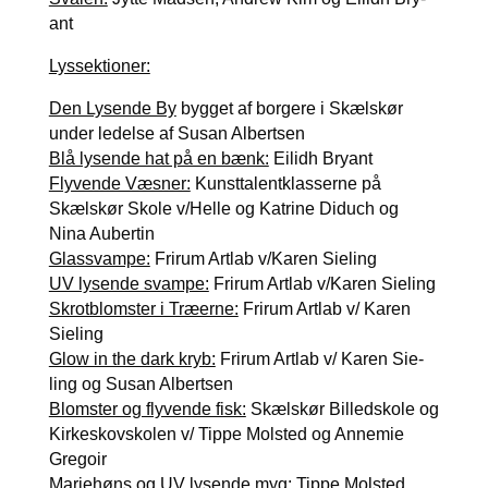
ant
Lys­sek­tio­ner:
Den Lysen­de By
byg­get af bor­ge­re i Skæls­kør
under ledel­se af Sus­an Albert­sen
Blå lysen­de hat på en bænk:
Eil­idh Bry­ant
Fly­ven­de Væs­ner:
Kunst­ta­lent­klas­ser­ne på
Skæls­kør Sko­le v/Helle og Katri­ne Diduch og
Nina Auber­tin
Glas­svam­pe:
Frirum Art­lab v/Karen Sie­ling
UV lysen­de svam­pe:
Frirum Art­lab v/Karen Sie­ling
Skrotblom­ster i Træ­er­ne:
Frirum Art­lab v/ Karen
Sie­ling
Glow in the dark kryb:
Frirum Art­lab v/ Karen Sie­
ling og Sus­an Albert­sen
Blom­ster og fly­ven­de fisk:
Skæls­kør Bil­ledsko­le og
Kir­ke­sko­vsko­len v/ Tip­pe Mol­sted og Anne­mie
Gre­goir
Mari­e­høns og UV lysen­de myg:
Tip­pe Mol­sted