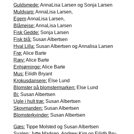
Gulds­me­de:
Anna­Lisa Lar­sen og Sonja Lar­sen
Muld­varp:
Anna­Lisa Lar­sen,
Egern
Anna­Lisa Lar­sen,
Blåm­ej­se:
Anna­Lisa Lar­sen
Fisk Ged­de:
Sonja Lar­sen
Fisk blå:
Sus­an Albert­sen
Hval Lil­la:
Sus­an Albert­sen og Anna­lisa Lar­sen
Frø:
Ali­ce Bar­te
Ræv:
Ali­ce Bar­te
Enhjør­nin­ge:
Ali­ce Bar­te
Mus:
Eil­idh Bry­ant
Kro­kus­dan­se­re:
Else Lund
Blom­ster på blom­s­ter­mar­ken:
Else Lund
Bi:
Sus­an Albert­sen
Ugle i hult træ:
Sus­an Albert­sen
Sko­v­man­den:
Sus­an Albert­sen
Blom­ster­kvin­der:
Sus­an Albert­sen
Gæs:
Tip­pe Mol­sted og Sus­an Albert­sen
Sva­len:
Jyt­te Mad­sen, Andrew Kim og Eil­idh Bry­