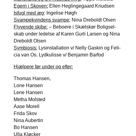
Egern i Sko­ven:
Ellen Heg­lin­ge­gaard Knud­sen
Isfugl med æg
: Inge­li­se Høgh
Svam­pe­kvin­dens svam­pe;
Nina Dre­boldt Olsen
Fly­ven­de ski­be:
– Bebo­e­re i Skæls­kør Boligsel­
skab under ledel­se af Karen Gur­li Lar­sen og Nina
Dre­boldt Olsen
Sym­bio­sis:
Lysin­stal­la­tion v/ Nel­ly Gaskin og Feli­
cia van Os. Lyd­kulis­se v/ Benja­min Bar­fod
Hjæl­pe­re før under og efter:
Tho­mas Han­sen,
Lone Han­sen
Lene Han­sen
Metha Mol­sted
Aase Morell
Fri­da Skov
Nina Auber­tin
Bo Han­sen
Ulla Kløck­er