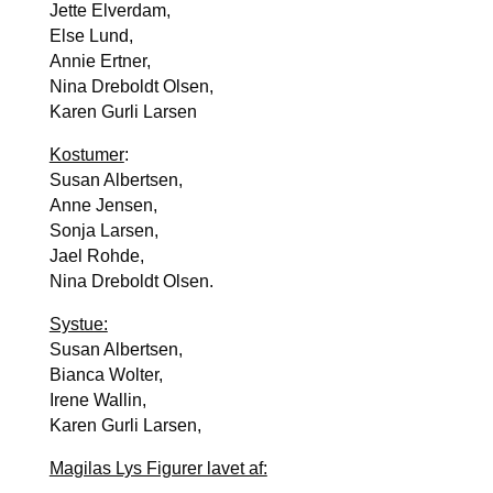
Jet­te Elver­dam,
Else Lund,
Annie Ert­ner,
Nina Dre­boldt Olsen,
Karen Gur­li Lar­sen
Kostu­mer
:
Sus­an Albert­sen,
Anne Jen­sen,
Sonja Lar­sen,
Jael Roh­de,
Nina Dre­boldt Olsen.
Systue:
Sus­an Albert­sen,
Bian­ca Wol­ter,
Ire­ne Wal­lin,
Karen Gur­li Lar­sen,
Magilas Lys Figu­rer lavet af: