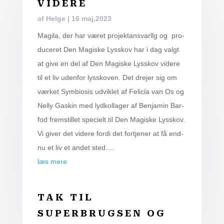
VIDERE
af
Helge
|
16 maj,2023
Magila, der har været pro­jek­tansvar­l­lg og pro­
du­ce­ret Den Magi­ske Lys­skov har i dag valgt
at give en del af Den Magi­ske Lys­skov vide­re
til et liv uden­for lys­sko­ven. Det dre­jer sig om
vær­ket Sym­bio­sis udvik­let af Feli­cia van Os og
Nel­ly Gaskin med lyd­kol­la­ger af Benja­min Bar­
fod frem­stil­let spe­ci­elt til Den Magi­ske Lys­skov.
Vi giver det vide­re for­di det fortje­ner at få end­
nu et liv et andet sted.…
læs mere
TAK TIL
SUPERBRUGSEN OG