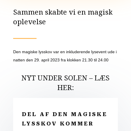
Sammen skabte vi en magisk
oplevelse
Den magi­ske lys­skov var en inklu­de­ren­de lyse­vent ude i
nat­ten den 29. april 2023 fra klok­ken 21.30 til 24.00
NYT UNDER SOLEN – LÆS
HER:
DEL AF DEN MAGISKE
LYSSKOV KOMMER