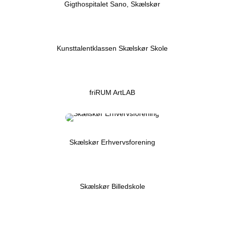
Gigt­ho­spi­ta­let Sano, Skæls­kør
Kunst­ta­lent­klas­sen Skæls­kør Sko­le
friRUM Art­LAB
Skæls­kør Erhvervs­for­e­ning
Skæls­kør Bil­ledsko­le