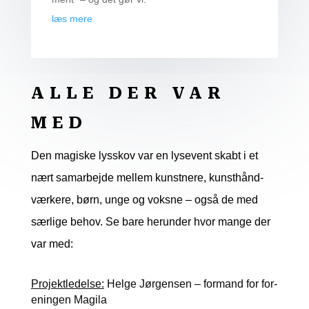
læs mere
ALLE DER VAR
MED
Den magi­ske lys­skov var en lyse­vent skabt i et
nært sam­ar­bej­de mel­lem kunst­ne­re, kunst­hånd­
vær­ke­re, børn, unge og voks­ne – også de med
sær­li­ge behov. Se bare her­un­der hvor man­ge der
var med:
Pro­jekt­le­del­se:
Hel­ge Jør­gen­sen – for­mand for for­
e­nin­gen Magila