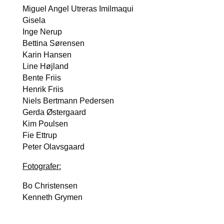
Migu­el Angel Utre­ras Imil­maqui
Gisela
Inge Nerup
Bet­ti­na Søren­sen
Karin Han­sen
Line Højland
Ben­te Fri­is
Hen­rik Fri­is
Niels Bert­mann Peder­sen
Ger­da Øster­gaard
Kim Poul­sen
Fie Ettrup
Peter Olavs­gaard
Foto­gra­fer:
Bo Chri­sten­sen
Ken­neth Gry­men