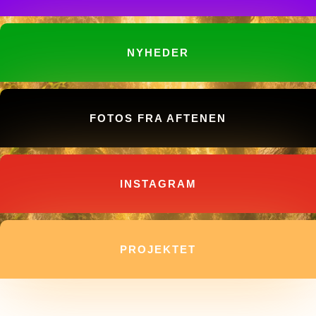
NYHE­DER
FOTOS FRA AFTE­NEN
INS­TA­GRAM
PRO­JEK­TET