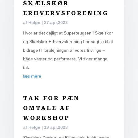
SKÆLSKØR
ERHVERVSFORENING
af
Helge
|
27 apr,2023
Hvor er det dej­ligt at Super­brugs­en i Skæls­kør
og Skæls­kør Erhvervs­for­e­ning har sagt ja til at
bidra­ge til for­plej­nin­gen af vores fri­vil­li­ge –
både vag­ter og per­for­me­re. Vi siger man­ge
tak.
læs mere
TAK FOR PÆN
OMTALE AF
WORKSHOP
af
Helge
|
19 apr,2023
Skæls­kør Design- og Bil­ledsko­le holdt wor­ks­