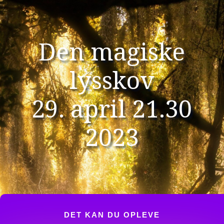
Den magiske
lysskov
29. april 21.30
2023
DET KAN DU OPLE­VE