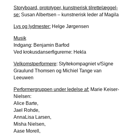
Story­bo­ard, pro­to­ty­per, kunst­ne­risk til­ret­te­læg­gel­
se:
Sus­an Albert­sen – kunst­ne­risk leder af Magila
Lys og lyd­me­ster:
Hel­ge Jør­gen­sen
Musik
Ind­gang: Benja­min Bar­fod
Ved kro­kus­dan­ser­fi­gu­rer­ne: Hekla
Vel­komst­per­for­me­re
: Styl­te­kom­pag­ni­et v/Signe
Graulund Thom­sen og Michiel Tan­ge van
Leeuwen
Per­for­mer­grup­pen under ledel­se af:
Marie Kei­ser-
Niel­sen:
Ali­ce Bar­te,
Jael Roh­de,
Anna­Lisa Lar­sen,
Misha Niel­sen,
Aase Morell,