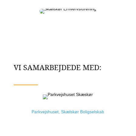
VI SAMARBEJDEDE MED:
Parkvejs­hu­set, Skæls­kør Boligsel­skab