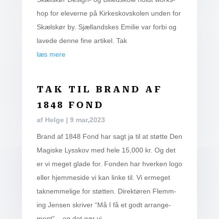
hop for ele­ver­ne på Kir­ke­sko­vsko­len unden for
Skæls­kør by. Sjæl­land­skes Emi­lie var for­bi og
lave­de den­ne fine arti­kel. Tak
læs mere
TAK TIL BRAND AF
1848 FOND
af
Helge
|
9 mar,2023
Brand af 1848 Fond har sagt ja til at støt­te Den
Magi­ske Lys­skov med hele 15,000 kr. Og det
er vi meget gla­de for. Fon­den har hver­ken logo
eller hjem­mesi­de vi kan lin­ke til. Vi erme­get
tak­nem­me­li­ge for støt­ten. Direk­tø­ren Flem­m­
ing Jen­sen skri­ver “Må I få et godt arran­ge­
ment” – og det gør vi.