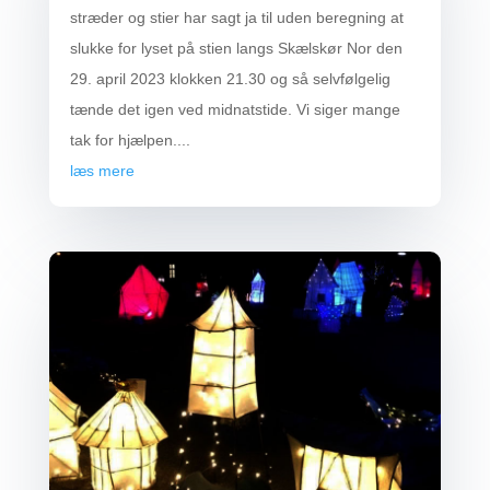
stræder og stier har sagt ja til uden beregning at
slukke for lyset på stien langs Skælskør Nor den
29. april 2023 klokken 21.30 og så selvfølgelig
tænde det igen ved midnatstide. Vi siger mange
tak for hjælpen....
læs mere