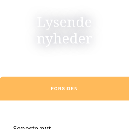
Lysende
nyheder
FORSIDEN
Seneste nyt