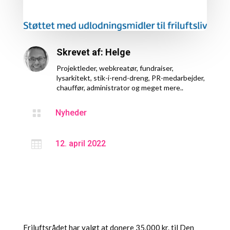
Skrevet af: Helge
Projektleder, webkreatør, fundraiser,
lysarkitekt, stik-i-rend-dreng, PR-medarbejder,
chauffør, administrator og meget mere..

Nyheder

12. april 2022
Fril­ufts­rå­det har valgt at done­re 35.000 kr. til Den