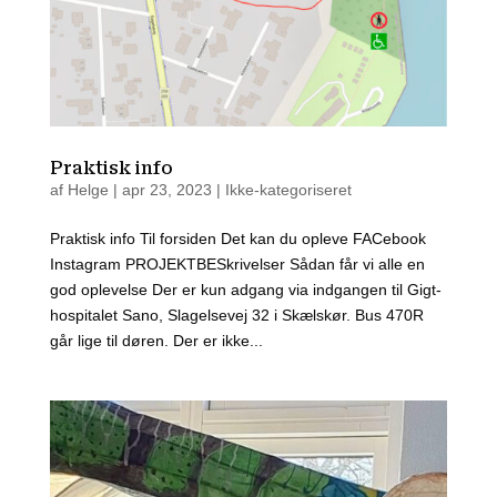
Praktisk info
af
Helge
|
apr 23, 2023
| Ikke-kategoriseret
Prak­tisk info Til for­si­den Det kan du ople­ve FACe­book
Ins­ta­gram PRO­JEKT­BE­Skri­vel­ser Sådan får vi alle en
god ople­vel­se Der er kun adgang via ind­gan­gen til Gigt­
ho­spi­ta­let Sano, Sla­gel­se­vej 32 i Skæls­kør. Bus 470R
går lige til døren. Der er ikke...