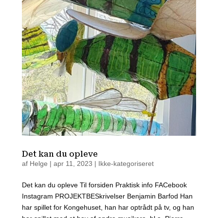
Det kan du opleve
af
Helge
|
apr 11, 2023
| Ikke-kategoriseret
Det kan du ople­ve Til for­si­den Prak­tisk info FACe­book
Ins­ta­gram PRO­JEKT­BE­Skri­vel­ser Benja­min Bar­fod Han
har spil­let for Kon­ge­hu­set, han har opt­rå­dt på tv, og han