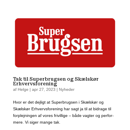
Tak til Superbrugsen og Skælskør
Erhvervsforening
af
Helge
|
apr 27, 2023
|
Nyheder
Hvor er det dej­ligt at Super­brugs­en i Skæls­kør og
Skæls­kør Erhvervs­for­e­ning har sagt ja til at bidra­ge til
for­plej­nin­gen af vores fri­vil­li­ge – både vag­ter og per­for­
me­re. Vi siger man­ge tak.