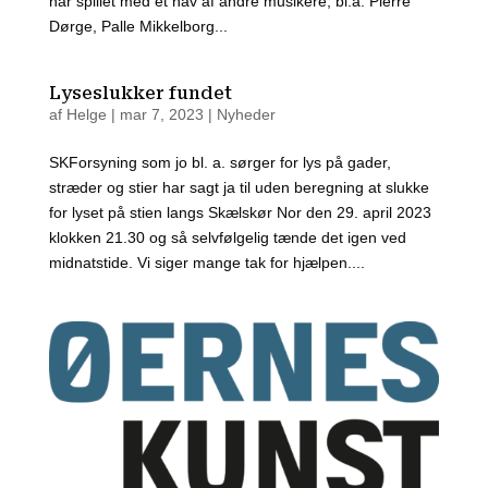
har spil­let med et hav af andre musi­ke­re, bl.a. Pier­re
Dør­ge, Pal­le Mik­kel­borg...
Lyseslukker fundet
af
Helge
|
mar 7, 2023
|
Nyheder
SKForsyning som jo bl. a. sørger for lys på gader,
stræder og stier har sagt ja til uden beregning at slukke
for lyset på stien langs Skælskør Nor den 29. april 2023
klokken 21.30 og så selvfølgelig tænde det igen ved
midnatstide. Vi siger mange tak for hjælpen....